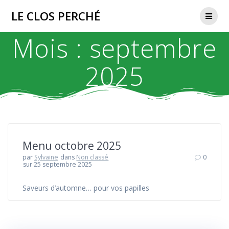
Passer
LE CLOS PERCHÉ
au
contenu
Mois :
septembre
2025
Menu octobre 2025
par
Sylvaine
dans
Non classé
0
sur 25 septembre 2025
Saveurs d’automne… pour vos papilles