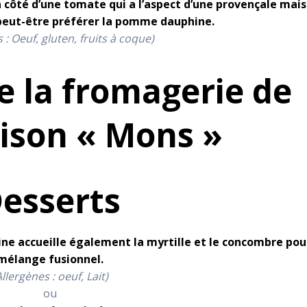
à côté d’une tomate qui a l’aspect d’une provençale mais
 peut-être préférer la pomme dauphine.
 : Oeuf, gluten, fruits à coque)
 la fromagerie de
ison « Mons »
esserts
ne accueille également la myrtille et le concombre pou
mélange fusionnel.
Allergènes : oeuf, Lait)
ou