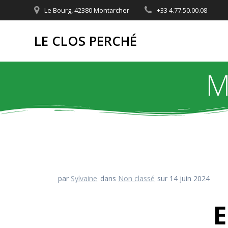
Passer
Le Bourg, 42380 Montarcher
+33 4.77.50.00.08
au
contenu
LE CLOS PERCHÉ
M
par
Sylvaine
dans
Non classé
sur 14 juin 2024