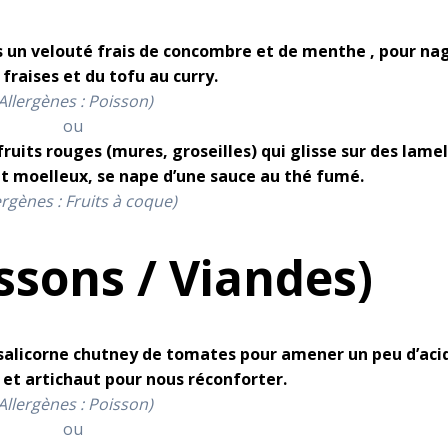
ns un velouté frais de concombre et de menthe , pour na
 fraises et du tofu au curry.
Allergènes : Poisson)
ou
uits rouges (mures, groseilles) qui glisse sur des lamel
t moelleux, se nape d’une sauce au thé fumé.
ergènes : Fruits à coque)
issons / Viandes)
 salicorne chutney de tomates pour amener un peu d’aci
 et artichaut pour nous réconforter.
Allergènes : Poisson)
ou