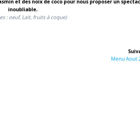
asmin et des noix de coco pour nous proposer un spectac
inoubliable.
es :
oeuf, Lait
, fruits à coque)
Suiv
Article
Menu Aout 
suivant :