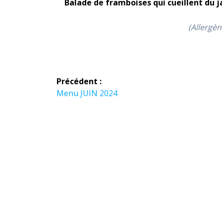
Balade de framboises qui cueillent du j
(Allergèn
Navigation
Précédent :
de
Article
Menu JUIN 2024
précédent :
l’article