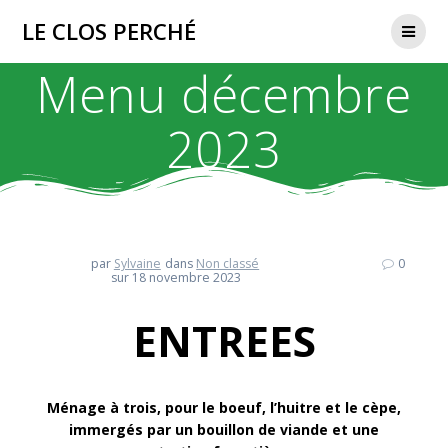
Passer
LE CLOS PERCHÉ
au
contenu
Menu décembre
2023
par
Sylvaine
dans
Non classé
0
sur 18 novembre 2023
ENTREES
Ménage à trois, pour le boeuf, l’huitre et le cèpe,
immergés par un bouillon de viande et une