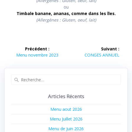
(Allergènes : Gluten, oeuf, lait)
ou
Timbale banane, ananas, comme dans les îles.
(Allergènes : Gluten, oeuf, lait)
Navigation
Précédent :
Suivant :
de
Article
Article
Menu novembre 2023
CONGES ANNUEL
précédent :
suivant :
l’article
Recherche
pour
:
Articles Récents
Menu aout 2026
Menu Juillet 2026
Menu de Juin 2026