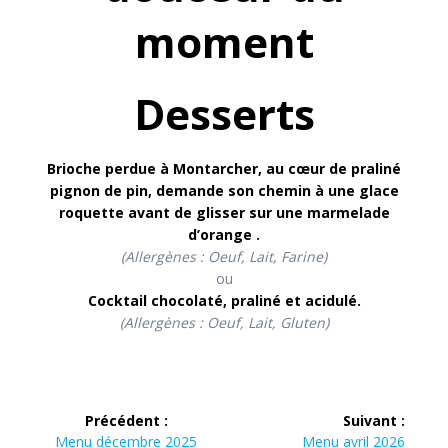
moment
Desserts
Brioche perdue à Montarcher, au cœur de praliné
pignon de pin, demande son chemin à une glace
roquette avant de glisser sur une marmelade
d’orange
.
(Allergènes :
Oeuf, Lait, Farine)
ou
Cocktail chocolaté, praliné et acidulé
.
(Allergènes : Oeuf, Lait, Gluten)
Navigation
Précédent :
Suivant :
Article
Article
Menu décembre 2025
Menu avril 2026