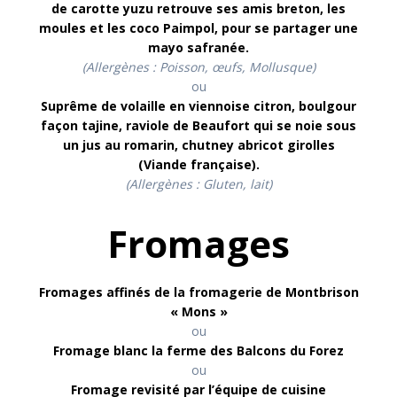
de carotte yuzu retrouve ses amis breton, les
moules et les coco Paimpol, pour se partager une
mayo safranée
.
(Allergènes :
Poisson, œufs, Mollusque
)
ou
Suprême de volaille en viennoise citron, boulgour
façon tajine, raviole de Beaufort qui se noie sous
un jus au romarin, chutney abricot girolles
(Viande française)
.
(Allergènes : Gluten, lait)
Fromages
Fromages affinés de la fromagerie de Montbrison
« Mons »
ou
Fromage blanc la ferme des Balcons du Forez
ou
Fromage revisité par l’équipe de cuisine