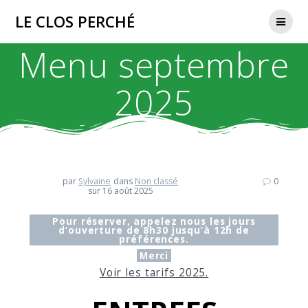
Passer
LE CLOS PERCHÉ
au
contenu
Menu septembre
2025
par
Sylvaine
dans
Non classé
0
sur 16 août 2025
Pour réserver, appelez nous les jours
d’ouverture de 8h30 jusqu’à 12h de
préférences.
Merci
Voir les tarifs 2025.