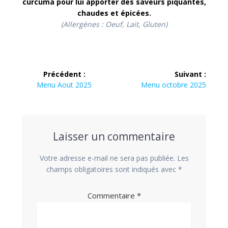
curcuma pour lui apporter des saveurs piquantes,
chaudes et épicées.
(Allergènes : Oeuf, Lait, Gluten)
Navigation
Précédent :
Suivant :
de
Article
Article
Menu Aout 2025
Menu octobre 2025
précédent :
suivant :
l’article
Laisser un commentaire
Votre adresse e-mail ne sera pas publiée.
Les
champs obligatoires sont indiqués avec
*
Commentaire
*