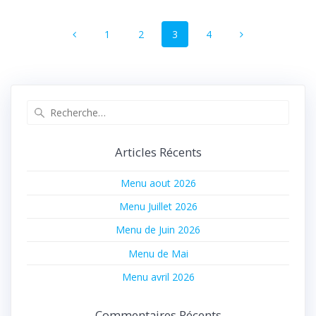
Navigation
Page
Page
Page
Page
1
2
3
4
au
sein
des
Recherche
pour
articles
:
Articles Récents
Menu aout 2026
Menu Juillet 2026
Menu de Juin 2026
Menu de Mai
Menu avril 2026
Commentaires Récents